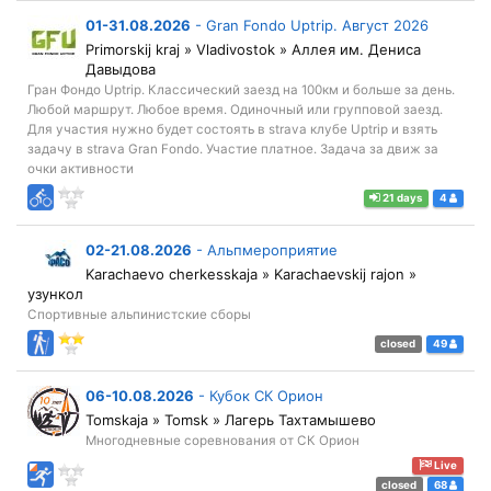
01-31.08.2026
-
Gran Fondo Uptrip. Август 2026
Primorskij kraj » Vladivostok » Аллея им. Дениса
Давыдова
Гран Фондо Uptrip. Классический заезд на 100км и больше за день.
Любой маршрут. Любое время. Одиночный или групповой заезд.
Для участия нужно будет состоять в strava клубе Uptrip и взять
задачу в strava Gran Fondo. Участие платное. Задача за движ за
очки активности
21 days
4
02-21.08.2026
-
Альпмероприятие
Karachaevo cherkesskaja » Karachaevskij rajon »
узункол
Спортивные альпинистские сборы
closed
49
06-10.08.2026
-
Кубок СК Орион
Tomskaja » Tomsk » Лагерь Тахтамышево
Многодневные соревнования от СК Орион
Live
closed
68