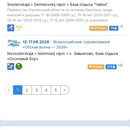
Smolenskaja » Demidovskij rajon » База отдыха "Чайка"
Первенство Смоленской области по летнему биатлону среди
юношей и девушек 17-18 (2008-2009 г.р.), 15-16 лет (2010-2011 г.р.),
13-14 лет (2012-2013 г.р.), 11-12 лет (2014-2015 г.р. и моложе)
+4
27 hours
18
12-17.08.2026
-
Всероссийские соревнования
«Обская волна — 2026»
Novosibirskaja » Iskitimskij rajon » с. Завьялово, база отдыха
«Сосновый бор»
+22
9 hours
212
1
2
3
4
5