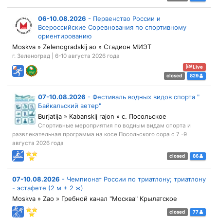
06-10.08.2026
-
Первенство России и
Всероссийские Соревнования по спортивному
ориентированию
Moskva » Zelenogradskij ao » Стадион МИЭТ
г. Зеленоград | 6-10 августа 2026 года
Live
closed
829
07-10.08.2026
-
Фестиваль водных видов спорта "
Байкальский ветер"
Burjatija » Kabanskij rajon » с. Посольское
Спортивные мероприятия по водным видам спорта и
развлекательная программа на косе Посольского сора с 7 -9
августа 2026 года
closed
86
07-10.08.2026
-
Чемпионат России по триатлону; триатлону
- эстафете (2 м + 2 ж)
Moskva » Zao » Гребной канал "Москва" Крылатское
closed
77