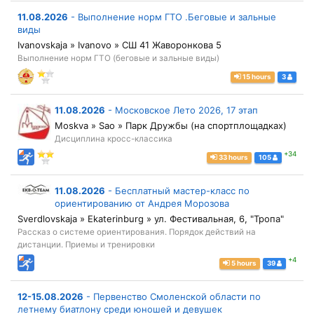
11.08.2026
-
Выполнение норм ГТО .Беговые и зальные
виды
Ivanovskaja » Ivanovo » СШ 41 Жаворонкова 5
Выполнение норм ГТО (беговые и зальные виды)
15 hours
3
11.08.2026
-
Московское Лето 2026, 17 этап
Moskva » Sao » Парк Дружбы (на спортплощадках)
Дисциплина кросс-классика
+34
33 hours
105
11.08.2026
-
Бесплатный мастер-класс по
ориентированию от Андрея Морозова
Sverdlovskaja » Ekaterinburg » ул. Фестивальная, 6, "Тропа"
Рассказ о системе ориентирования. Порядок действий на
дистанции. Приемы и тренировки
+4
5 hours
39
12-15.08.2026
-
Первенство Смоленской области по
летнему биатлону среди юношей и девушек