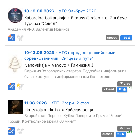
10-19.08.2026
-
УТС Эльбрус 2026
Kabardino balkarskaja » Elbrusskij rajon » с. Эльбрус,
Турбаза "Сокол"
Академия PRO, Валентин Новиков
closed
153
10-13.08.2026
-
УТС перед всероссийскими
соревнованиями "Ситцевый путь"
Ivanovskaja » Ivanovo » Гимназия 3
Серия из 3х городских стартов. Подробная информация
будет доступна в информационном бюллетене
Live
+4
closed
67
11.08.2026
-
КПП. Звери. 2 этап
Irkutskaja » Irkutsk » Кайская роща
Второй этап Первого Кубка Поверните Прямо "Звери"
Грозди. Контрольное время 60 минут
Live
+19
closed
62