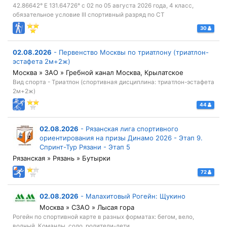
42.86642° Е 131.64726° с 02 по 05 августа 2026 года, 4 класс,
обязательное условие III спортивный разряд по СТ
30
02.08.2026
-
Первенство Москвы по триатлону (триатлон-
эстафета 2м+2ж)
Москва » ЗАО » Гребной канал Москва, Крылатское
Вид спорта - Триатлон (спортивная дисциплина: триатлон-эстафета
2м+2ж)
44
02.08.2026
-
Рязанская лига спортивного
ориентирования на призы Динамо 2026 - Этап 9.
Спринт-Тур Рязани - Этап 5
Рязанская » Рязань » Бутырки
72
02.08.2026
-
Малахитовый Рогейн: Щукино
Москва » СЗАО » Лысая гора
Рогейн по спортивной карте в разных форматах: бегом, вело,
водный. Команды, соло, родители-дети