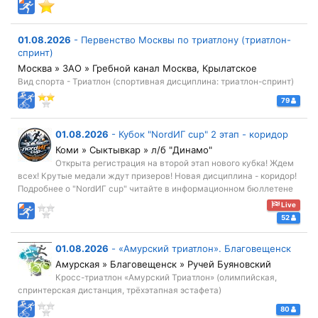
01.08.2026
-
Первенство Москвы по триатлону (триатлон-
спринт)
Москва » ЗАО » Гребной канал Москва, Крылатское
Вид спорта - Триатлон (спортивная дисциплина: триатлон-спринт)
79
01.08.2026
-
Кубок "NordИГ cup" 2 этап - коридор
Коми » Сыктывкар » л/б "Динамо"
Открыта регистрация на второй этап нового кубка! Ждем
всех! Крутые медали ждут призеров! Новая дисциплина - коридор!
Подробнее о "NordИГ cup" читайте в информационном бюллетене
Live
52
01.08.2026
-
«Амурский триатлон». Благовещенск
Амурская » Благовещенск » Ручей Буяновский
Кросс-триатлон «Амурский Триатлон» (олимпийская,
спринтерская дистанция, трёхэтапная эстафета)
80