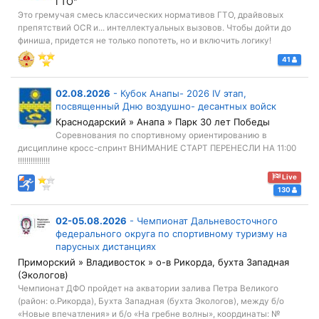
ГТО"
Это гремучая смесь классических нормативов ГТО, драйвовых
препятствий OCR и... интеллектуальных вызовов. Чтобы дойти до
финиша, придется не только попотеть, но и включить логику!
41
02.08.2026
-
Кубок Анапы- 2026 IV этап,
посвященный Дню воздушно- десантных войск
Краснодарский » Анапа » Парк 30 лет Победы
Соревнования по спортивному ориентированию в
дисциплине кросс-спринт ВНИМАНИЕ СТАРТ ПЕРЕНЕСЛИ НА 11:00
!!!!!!!!!!!!!!!
Live
130
02-05.08.2026
-
Чемпионат Дальневосточного
федерального округа по спортивному туризму на
парусных дистанциях
Приморский » Владивосток » о-в Рикорда, бухта Западная
(Экологов)
Чемпионат ДФО пройдет на акватории залива Петра Великого
(район: о.Рикорда), Бухта Западная (бухта Экологов), между б/о
«Новые впечатления» и б/о «На гребне волны», координаты: №