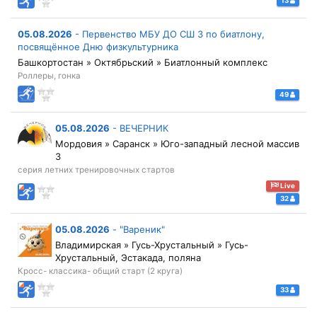
13
05.08.2026
-
Первенство МБУ ДО СШ 3 по биатлону,
посвящённое Дню физкультурника
Башкортостан » Октябрьский » Биатлонный комплекс
Роллеры, гонка
49
05.08.2026
-
ВЕЧЕРНИК
Мордовия » Саранск » Юго-западный лесной массив
3
серия летних тренировочных стартов
Live
32
05.08.2026
-
"Вареник"
Владимирская » Гусь-Хрустальный » Гусь-
Хрустальный, Эстакада, поляна
Кросс- классика- общий старт (2 круга)
33