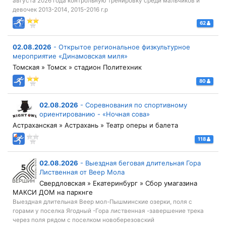
августа 2026 года контрольную тренировку среди мальчиков и
девочек 2013-2014, 2015-2016 г.р
62
02.08.2026
-
Открытое региональное физкультурное
мероприятие «Динамовская миля»
Томская » Томск » стадион Политехник
80
02.08.2026
-
Соревнования по спортивному
ориентированию - «Ночная сова»
Астраханская » Астрахань » Театр оперы и балета
118
02.08.2026
-
Выездная беговая длительная Гора
Лиственная от Веер Мола
Свердловская » Екатеринбург » Сбор умагазина
МАКСИ ДОМ на паркнге
Выездная длительная Веер мол-Пышминские озерки, поля с
горами у поселка Ягодный -Гора лиственная -завершение трека
через поля рядом с поселком новоберезовский