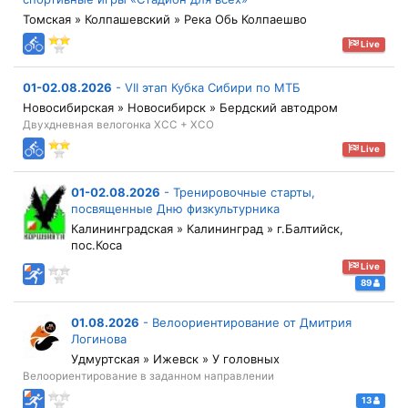
Томская » Колпашевский » Река Обь Колпаешво
Live
01-02.08.2026
-
VII этап Кубка Сибири по МТБ
Новосибирская » Новосибирск » Бердский автодром
Двухдневная велогонка XCC + XCO
Live
01-02.08.2026
-
Тренировочные старты,
посвященные Дню физкультурника
Калининградская » Калининград » г.Балтийск,
пос.Коса
Live
89
01.08.2026
-
Велоориентирование от Дмитрия
Логинова
Удмуртская » Ижевск » У головных
Велоориентирование в заданном направлении
13