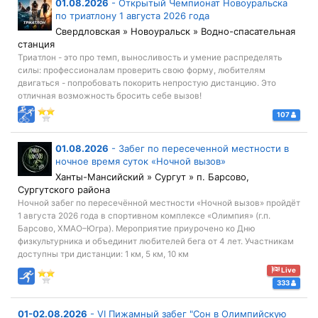
01.08.2026
-
Открытый Чемпионат Новоуральска
по триатлону 1 августа 2026 года
Свердловская » Новоуральск » Водно-спасательная
станция
Триатлон - это про темп, выносливость и умение распределять
силы: профессионалам проверить свою форму, любителям
двигаться - попробовать покорить непростую дистанцию. Это
отличная возможность бросить себе вызов!
107
01.08.2026
-
Забег по пересеченной местности в
ночное время суток «Ночной вызов»
Ханты-Мансийский » Сургут » п. Барсово,
Сургутского района
Ночной забег по пересечённой местности «Ночной вызов» пройдёт
1 августа 2026 года в спортивном комплексе «Олимпия» (г.п.
Барсово, ХМАО–Югра). Мероприятие приурочено ко Дню
физкультурника и объединит любителей бега от 4 лет. Участникам
доступны три дистанции: 1 км, 5 км, 10 км
Live
333
01-02.08.2026
-
VI Пижамный забег "Сон в Олимпийскую