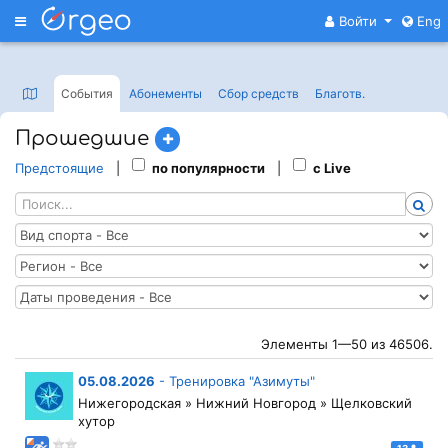
Меню
Войти
Eng
События
Абонементы
Сбор средств
Благотв
.
Прошедшие
Предстоящие
|
по популярности
|
с Live
Элементы 1—50 из 46506.
05.08.2026
-
Тренировка "Азимуты"
Нижегородская » Нижний Новгород » Щелковский
хутор