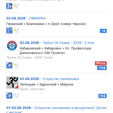
02.08.2026
-
СВИМРАН
Пермский » Березники » п.Орел (озеро Черное)
7
02.08.2026
-
"Кубок СК Север - 2026". 3 этап
Хабаровский » Хабаровск » Ул. Профессора
Даниловского 24А Политех
"Кубок СК Север - 2026". 3 этап
Live
158
02.08.2026
-
Открытая тренировка
Липецкая » Задонский » Мирное
Кросс- классика
68
01-02.08.2026
-
Открытая тренировка в дисциплине "Доска
с веслом"