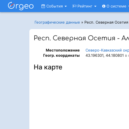
События
Рейтинг
О системе
Географические данные
»
Респ. Северная Осетия
Респ. Северная Осетия - А
Местоположение
Северо-Кавказский ок
Геогр. координаты
43.196301, 44.180801
в 
На карте