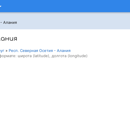
 - Алания
лания
руг
»
Респ. Северная Осетия - Алания
формате: широта (latitude), долгота (longitude)