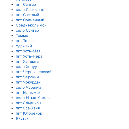
пгт Сангар
село Саскылах
пгт Светлый
пгт Солнечный
Среднеколымск
село Сунтар
Томмот
пгт Торго
Удачный
пгт Усть-Мая
пгт Усть-Нера
пгт Хандыга
село Хонуу
пгт Чернышевский
пгт Черский
пгт Чокурдах
село Чурапча
пгт Ыллымах
село Ытык-Кюель
пгт Эльдикан
пгт Эсэ-Хайя
пгт Югоренок
Якутск