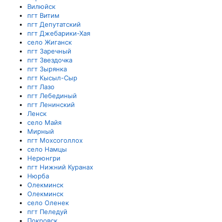
Вилюйск
пгт Витим
пгт Депутатский
пгт Джебарики-Хая
село Жиганск
пгт Заречный
пгт Звездочка
пгт Зырянка
пгт Кысыл-Сыр
пгт Лазо
пгт Лебединый
пгт Ленинский
Ленск
село Майя
Мирный
пгт Мохсоголлох
село Намцы
Нерюнгри
пгт Нижний Куранах
Нюрба
Олекминск
Олекминск
село Оленек
пгт Пеледуй
Покровск