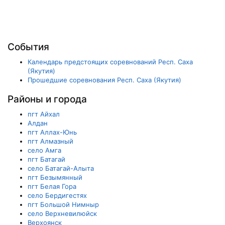
События
Календарь предстоящих соревнований Респ. Саха
(Якутия)
Прошедшие соревнования Респ. Саха (Якутия)
Районы и города
пгт Айхал
Алдан
пгт Аллах-Юнь
пгт Алмазный
село Амга
пгт Батагай
село Батагай-Алыта
пгт Безымянный
пгт Белая Гора
село Бердигестях
пгт Большой Нимныр
село Верхневилюйск
Верхоянск