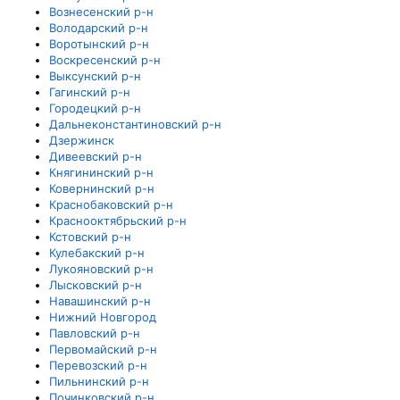
Вознесенский р-н
Володарский р-н
Воротынский р-н
Воскресенский р-н
Выксунский р-н
Гагинский р-н
Городецкий р-н
Дальнеконстантиновский р-н
Дзержинск
Дивеевский р-н
Княгининский р-н
Ковернинский р-н
Краснобаковский р-н
Краснооктябрьский р-н
Кстовский р-н
Кулебакский р-н
Лукояновский р-н
Лысковский р-н
Навашинский р-н
Нижний Новгород
Павловский р-н
Первомайский р-н
Перевозский р-н
Пильнинский р-н
Починковский р-н