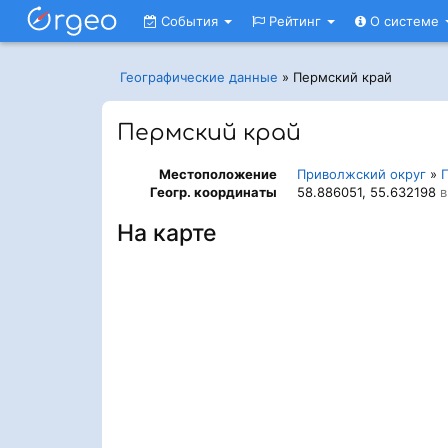
События
Рейтинг
О системе
Географические данные
»
Пермский край
Пермский край
Местоположение
Приволжский округ
»
Геогр. координаты
58.886051, 55.632198
в
На карте