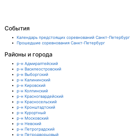
События
Календарь предстоящих соревнований Санкт-Петербург
Прошедшие соревнования Санкт-Петербург
Районы и города
р-н Адмиралтейский
р-н Василеостровский
р-н Выборгский
р-н Калининский
р-н Кировский
р-н Колпинский
р-н Красногвардейский
р-н Красносельский
р-н Кронштадтский
р-н Курортный
р-н Московский
р-н Невский
р-н Петроградский
р-н Петродворцовый