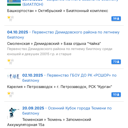
(БИАТЛОН)
Башкортостан » Октябрьский » Биатлонный комплекс
56
04.10.2025
-
Первенство Демидовского района по летнему
биатлону
Смоленская » Демидовский » База отдыха "Чайка"
Первенство Демидовского района по летнему биатлону среди
юношей и девушек 20015 г.р. и старше
73
02.10.2025
-
Первенство ГБОУ ДО РК «РСШОР» по
биатлону
Карелия » Петрозаводск » г. Петрозаводск, РСК "Курган"
53
20.09.2025
-
Осенний Кубок города Тюмени по
биатлону
Тюменская » Тюмень » Затюменский
Аккумуляторная 15а