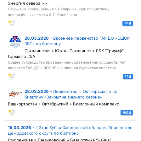
Энергия севера >>
Открытые соревнования г. Полярные Зори по биатлону,
посвящённых памяти К. Г. Васильева
30
28.03.2026
-
Весеннее первенство ГАУ ДО «СШОР
ЗВС» по биатлону
Сахалинская » Южно-Сахалинск » ЛБК "Триумф",
Горького 25А
Общее руководство проведением соревнований осуществляет
директор ГАУ ДО СШОР ЗВС и главная судейская коллегия
73
28.03.2026
-
Первенство г. Октябрьского по
биатлону «Закрытие зимнего сезона»
Башкортостан » Октябрьский » Биатлонный комплекс
100
15.03.2026
-
II Этап Кубка Смоленской области. Первенство
Демидовского округа по биатлону
Смоленская » Демидовский » База отдыха "Чайка"