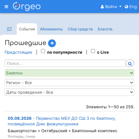
Меню
Войти
Eng
События
Абонементы
Сбор средств
Благотв
.
Прошедшие
Предстоящие
|
по популярности
|
с Live
Элементы 1—50 из 259.
05.08.2026
-
Первенство МБУ ДО СШ 3 по биатлону,
посвящённое Дню физкультурника
Башкортостан » Октябрьский » Биатлонный комплекс
Роллеры, гонка