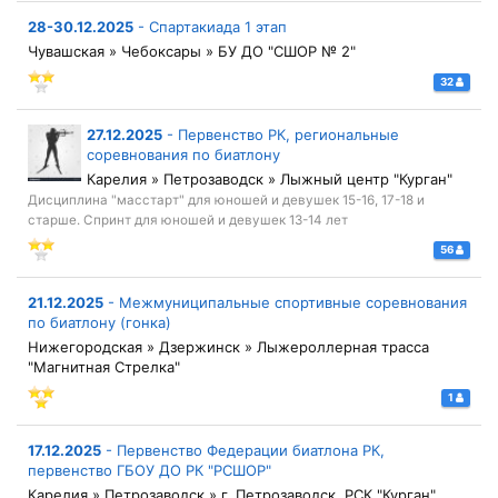
28-30.12.2025
-
Спартакиада 1 этап
Чувашская » Чебоксары » БУ ДО "СШОР № 2"
32
27.12.2025
-
Первенство РК, региональные
соревнования по биатлону
Карелия » Петрозаводск » Лыжный центр "Курган"
Дисциплина "масстарт" для юношей и девушек 15-16, 17-18 и
старше. Спринт для юношей и девушек 13-14 лет
56
21.12.2025
-
Межмуниципальные спортивные соревнования
по биатлону (гонка)
Нижегородская » Дзержинск » Лыжероллерная трасса
"Магнитная Стрелка"
1
17.12.2025
-
Первенство Федерации биатлона РК,
первенство ГБОУ ДО РК "РСШОР"
Карелия » Петрозаводск » г. Петрозаводск, РСК "Курган"